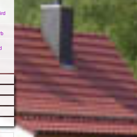
ird
rb
d