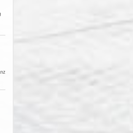
g
anz