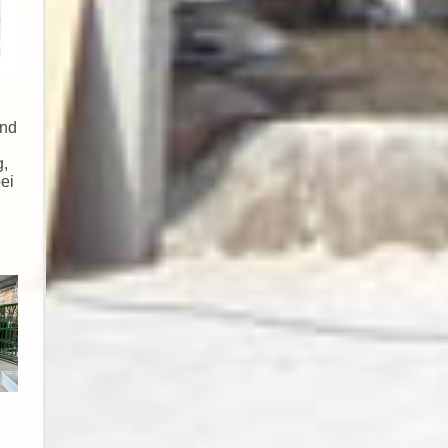
und
g,
ei