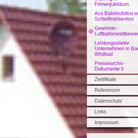
Firmenjubiläum
Aus Bahnhofsfest w
Schleifmühlenfest
Gewinner -
Luftballonwettbewe
Leistungsstarke
Unternehmen in Ba
Wildbad
Pressearchiv -
Dokumente II
Zertifikate
Referenzen
Datenschutz
Links
Impressum