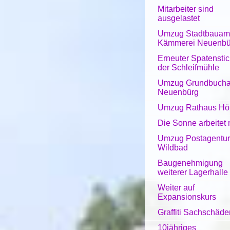
Mitarbeiter sind
ausgelastet
Umzug Stadtbauam
Kämmerei Neuenbü
Erneuter Spatenstic
der Schleifmühle
Umzug Grundbuch
Neuenbürg
Umzug Rathaus Hö
Die Sonne arbeitet 
Umzug Postagentur
Wildbad
Baugenehmigung
weiterer Lagerhalle
Weiter auf
Expansionskurs
Graffiti Sachschäde
10jähriges