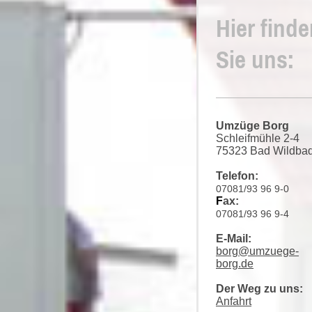
Hier find
Sie uns:
Umzüge Borg
Schleifmühle 2-4
75323 Bad Wildba
Telefon:
07081/93 96 9-0
F
ax:
07081/93 96 9-4
E-Mail:
borg@umzuege-
borg.de
Der Weg zu uns:
Anfahrt