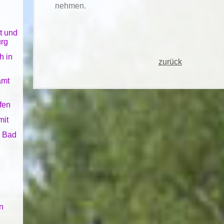
nehmen.
t und
rg
h in
zurück
amt
fen
mit
 Bad
n