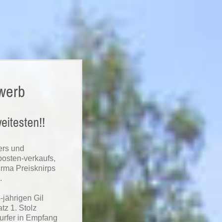
ewerb
eitesten!!
ers und
osten-verkaufs,
irma Preisknirps
.
-jährigen Gil
tz 1. Stolz
urfer in Empfang